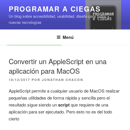
Saltar
PROGRAMAR A CIEGAS
al
Un blog sobre accesibilidad, usabilidad, diseño para todos y
contenido
nuevas tecnologías
Menú
Leer contenido
Convertir un AppleScript en una
aplicación para MacOS
PUBLICADO
18/12/2017
POR
JONATHAN CHACÓN
EL
AppleScript permite a cualquier usuario de MacOS realizar
pequeñas utilidades de forma rápida y sencilla pero el
resultado sigue siendo un
script
que requiere de una
aplicación para ser ejecutado. Pero esto no es del todo
cierto