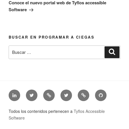
entrada
Conoce el nuevo portal web de Tyflos accessible
Software
BUSCAR EN PROGRAMAR A CIEGAS
Buscar
Busca
por:
LinkedIn
Twitter
Mastodon
Twitter
Tyflos
Github
de
de
de
de
Accessible
de
Jonathan
@jonathanchacon
Jonathan
@TyfAccSoft
Software
Tyflos
Todos los contenidos pertenecen a
Tyflos Accessible
Chacón
Chacón
accessible
Software
software