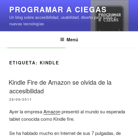
Saltar
PROGRAMAR A CIEGAS
al
Un blog sobre accesibilidad, usabilidad, diseño para todos y
contenido
nuevas tecnologías
Menú
Leer contenido
ETIQUETA:
KINDLE
Kindle Fire de Amazon se olvida de la
accesibilidad
PUBLICADO
29/09/2011
EL
Ayer la empresa
Amazon
presentó al mundo su esperada
tablet conocida como Kindle fire.
Se ha hablado mucho en Internet de sus 7 pulgadas, de