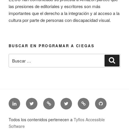
las presiones de editoriales y escritores son más
importantes que el derecho a la integración y al acceso a la
cultura por parte de personas con discapacidad visual.
BUSCAR EN PROGRAMAR A CIEGAS
Buscar
Busca
por:
LinkedIn
Twitter
Mastodon
Twitter
Tyflos
Github
de
de
de
de
Accessible
de
Jonathan
@jonathanchacon
Jonathan
@TyfAccSoft
Software
Tyflos
Todos los contenidos pertenecen a
Tyflos Accessible
Chacón
Chacón
accessible
Software