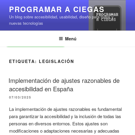
Saltar
PROGRAMAR A CIEGAS
al
Un blog sobre accesibilidad, usabilidad, diseño para todos y
contenido
nuevas tecnologías
Menú
Leer contenido
ETIQUETA:
LEGISLACIÓN
Implementación de ajustes razonables de
accesibilidad en España
PUBLICADO
07/03/2025
EL
La implementación de ajustes razonables es fundamental
para garantizar la accesibilidad y la inclusión de todas las
personas en diversos entornos. Estos ajustes son
modificaciones o adaptaciones necesarias y adecuadas