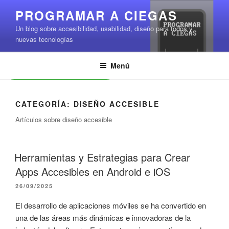
Saltar
PROGRAMAR A CIEGAS
al
Un blog sobre accesibilidad, usabilidad, diseño para todos y
contenido
nuevas tecnologías
Menú
Leer contenido
CATEGORÍA:
DISEÑO ACCESIBLE
Artículos sobre diseño accesible
Herramientas y Estrategias para Crear
Apps Accesibles en Android e iOS
PUBLICADO
26/09/2025
EL
El desarrollo de aplicaciones móviles se ha convertido en
una de las áreas más dinámicas e innovadoras de la