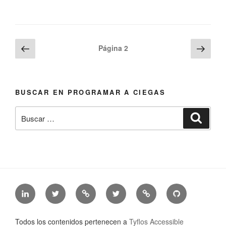
Paginación
Página
Sigu
Página
2
anterior
pági
de
entradas
BUSCAR EN PROGRAMAR A CIEGAS
Buscar
Busca
por:
LinkedIn
Twitter
Mastodon
Twitter
Tyflos
Github
de
de
de
de
Accessible
de
Jonathan
@jonathanchacon
Jonathan
@TyfAccSoft
Software
Tyflos
Todos los contenidos pertenecen a
Tyflos Accessible