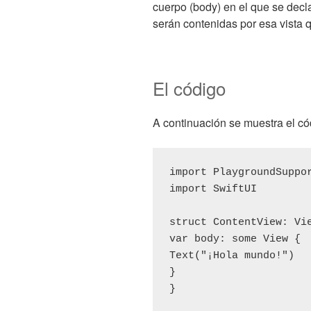
cuerpo (body) en el que se decla
serán contenidas por esa vista
El código
A continuación se muestra el có
import PlaygroundSuppo
import SwiftUI
struct ContentView: Vi
var body: some View {
Text("¡Hola mundo!")
}
}