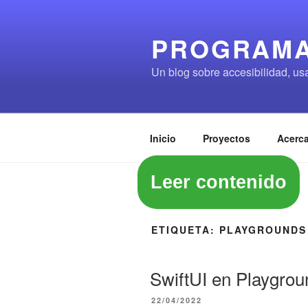
Saltar
al
PROGRAMA
contenido
Un blog sobre accesibilidad, us
Inicio
Proyectos
Acerca
Leer contenido
ETIQUETA:
PLAYGROUNDS
SwiftUI en Playgro
PUBLICADO
22/04/2022