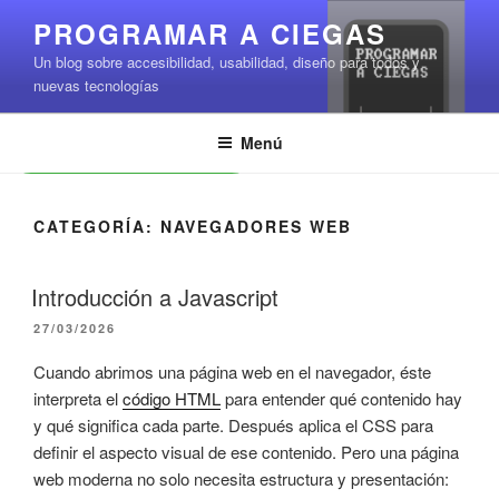
Saltar
PROGRAMAR A CIEGAS
al
Un blog sobre accesibilidad, usabilidad, diseño para todos y
contenido
nuevas tecnologías
Menú
Leer contenido
CATEGORÍA:
NAVEGADORES WEB
Introducción a Javascript
PUBLICADO
27/03/2026
EL
Cuando abrimos una página web en el navegador, éste
interpreta el
código HTML
para entender qué contenido hay
y qué significa cada parte. Después aplica el CSS para
definir el aspecto visual de ese contenido. Pero una página
web moderna no solo necesita estructura y presentación: