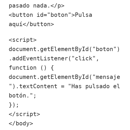
pasado nada.</p>
<button id="boton">Pulsa
aquí</button>
<script>
document.getElementById("boton")
.addEventListener("click",
function () {
document.getElementById("mensaje
").textContent = "Has pulsado el
botón.";
});
</script>
</body>