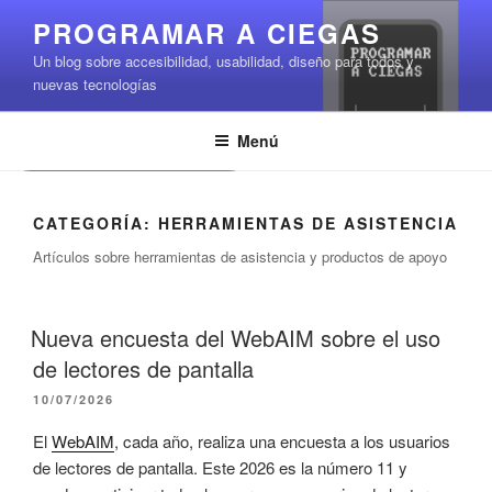
Saltar
PROGRAMAR A CIEGAS
al
Un blog sobre accesibilidad, usabilidad, diseño para todos y
contenido
nuevas tecnologías
Menú
Leer contenido
CATEGORÍA:
HERRAMIENTAS DE ASISTENCIA
Artículos sobre herramientas de asistencia y productos de apoyo
Nueva encuesta del WebAIM sobre el uso
de lectores de pantalla
PUBLICADO
10/07/2026
EL
El
WebAIM
, cada año, realiza una encuesta a los usuarios
de lectores de pantalla. Este 2026 es la número 11 y