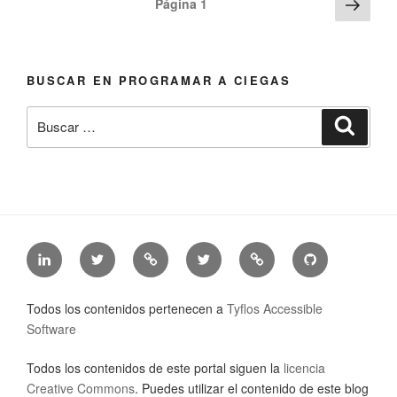
Sigu
Página
1
pági
de
entradas
BUSCAR EN PROGRAMAR A CIEGAS
Buscar
Busca
por:
LinkedIn
Twitter
Mastodon
Twitter
Tyflos
Github
de
de
de
de
Accessible
de
Jonathan
@jonathanchacon
Jonathan
@TyfAccSoft
Software
Tyflos
Todos los contenidos pertenecen a
Tyflos Accessible
Chacón
Chacón
accessible
Software
software
Todos los contenidos de este portal siguen la
licencia
Creative Commons
. Puedes utilizar el contenido de este blog