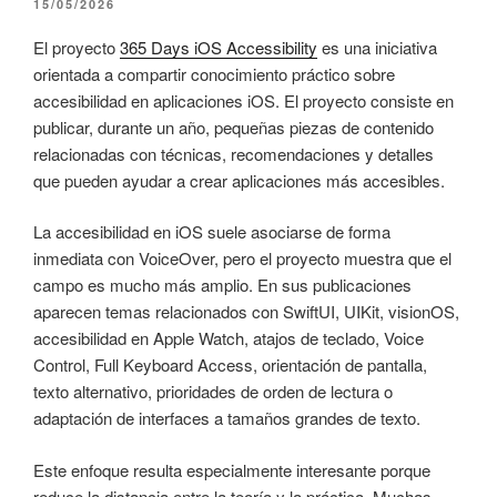
PUBLICADO
15/05/2026
EL
El proyecto
365 Days iOS Accessibility
es una iniciativa
orientada a compartir conocimiento práctico sobre
accesibilidad en aplicaciones iOS. El proyecto consiste en
publicar, durante un año, pequeñas piezas de contenido
relacionadas con técnicas, recomendaciones y detalles
que pueden ayudar a crear aplicaciones más accesibles.
La accesibilidad en iOS suele asociarse de forma
inmediata con VoiceOver, pero el proyecto muestra que el
campo es mucho más amplio. En sus publicaciones
aparecen temas relacionados con SwiftUI, UIKit, visionOS,
accesibilidad en Apple Watch, atajos de teclado, Voice
Control, Full Keyboard Access, orientación de pantalla,
texto alternativo, prioridades de orden de lectura o
adaptación de interfaces a tamaños grandes de texto.
Este enfoque resulta especialmente interesante porque
reduce la distancia entre la teoría y la práctica. Muchas