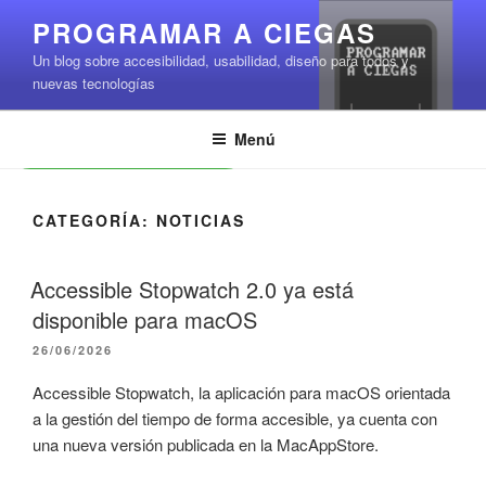
Saltar
PROGRAMAR A CIEGAS
al
Un blog sobre accesibilidad, usabilidad, diseño para todos y
contenido
nuevas tecnologías
Menú
Leer contenido
CATEGORÍA:
NOTICIAS
Accessible Stopwatch 2.0 ya está
disponible para macOS
PUBLICADO
26/06/2026
EL
Accessible Stopwatch, la aplicación para macOS orientada
a la gestión del tiempo de forma accesible, ya cuenta con
una nueva versión publicada en la MacAppStore.