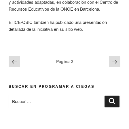
y actividades adaptadas, en colaboración con el Centro de
Recursos Educativos de la ONCE en Barcelona.
El ICE-CSIC también ha publicado una
presentación
detallada
de la iniciativa en su sitio web.
Paginación
Página
Sigu
Página
2
anterior
pági
de
entradas
BUSCAR EN PROGRAMAR A CIEGAS
Buscar
Busca
por: