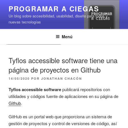
Saltar
PROGRAMAR A CIEGAS
al
Un blog sobre accesibilidad, usabilidad, diseño para todos y
contenido
nuevas tecnologías
Menú
Leer contenido
Tyflos accessible software tiene una
página de proyectos en Github
PUBLICADO
14/05/2020
POR
JONATHAN CHACÓN
EL
Tyflos accessible software
publicará repositorios con
utilidades y códigos fuente de aplicaciones en su página de
Github
.
GitHub es un portal web que proporciona un sistema de
gestión de proyectos y control de versiones de código, así