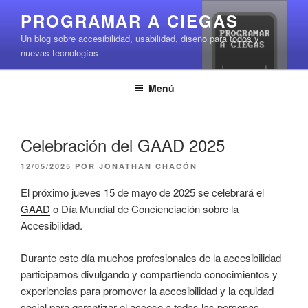
Saltar
PROGRAMAR A CIEGAS
al
Un blog sobre accesibilidad, usabilidad, diseño para todos y
contenido
nuevas tecnologías
Menú
Leer contenido
Celebración del GAAD 2025
PUBLICADO
12/05/2025
POR
JONATHAN CHACÓN
EL
El próximo jueves 15 de mayo de 2025 se celebrará el
GAAD
o Día Mundial de Concienciación sobre la
Accesibilidad.
Durante este día muchos profesionales de la accesibilidad
participamos divulgando y compartiendo conocimientos y
experiencias para promover la accesibilidad y la equidad
social para garantizar el acceso a todas las personas.