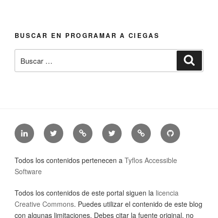
BUSCAR EN PROGRAMAR A CIEGAS
Buscar
Busca
por:
LinkedIn
Twitter
Mastodon
Twitter
Tyflos
Github
de
de
de
de
Accessible
de
Jonathan
@jonathanchacon
Jonathan
@TyfAccSoft
Software
Tyflos
Todos los contenidos pertenecen a
Tyflos Accessible
Chacón
Chacón
accessible
Software
software
Todos los contenidos de este portal siguen la
licencia
Creative Commons
. Puedes utilizar el contenido de este blog
con algunas limitaciones. Debes citar la fuente original, no