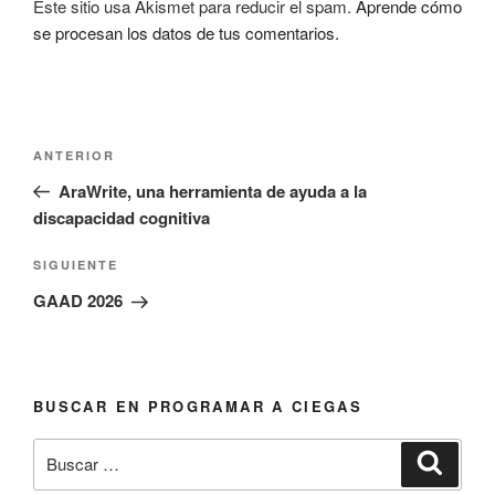
Este sitio usa Akismet para reducir el spam.
Aprende cómo
se procesan los datos de tus comentarios.
Navegación
Entrada
ANTERIOR
de
anterior:
AraWrite, una herramienta de ayuda a la
entradas
discapacidad cognitiva
Siguiente
SIGUIENTE
entrada
GAAD 2026
BUSCAR EN PROGRAMAR A CIEGAS
Buscar
Busca
por: