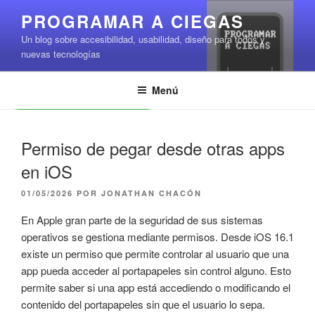
Saltar
PROGRAMAR A CIEGAS
al
Un blog sobre accesibilidad, usabilidad, diseño para todos y
contenido
nuevas tecnologías
Menú
Leer contenido
Permiso de pegar desde otras apps
en iOS
PUBLICADO
01/05/2026
POR
JONATHAN CHACÓN
EL
En Apple gran parte de la seguridad de sus sistemas
operativos se gestiona mediante permisos. Desde iOS 16.1
existe un permiso que permite controlar al usuario que una
app pueda acceder al portapapeles sin control alguno. Esto
permite saber si una app está accediendo o modificando el
contenido del portapapeles sin que el usuario lo sepa.