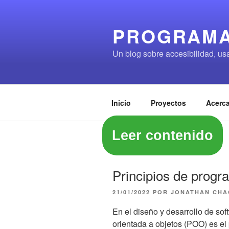
Saltar
al
PROGRAMA
contenido
Un blog sobre accesibilidad, us
Inicio
Proyectos
Acerca
Leer contenido
Principios de prog
PUBLICADO
21/01/2022
POR
JONATHAN CH
EL
En el diseño y desarrollo de so
orientada a objetos (POO) es el