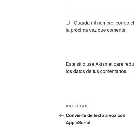
Guarda mi nombre, correo e
la próxima vez que comente.
Este sitio usa Akismet para redu
los datos de tus comentarios.
Navegación
Entrada
ANTERIOR
de
anterior:
Convierte de texto a voz con
AppleScript
entradas