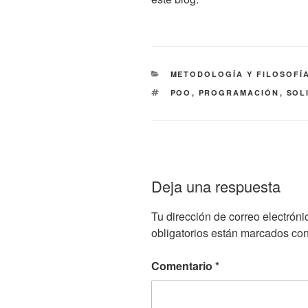
CATEGORÍAS
METODOLOGÍA Y FILOSOFÍ
ETIQUETAS
POO
,
PROGRAMACIÓN
,
SOL
Deja una respuesta
Tu dirección de correo electróni
obligatorios están marcados co
Comentario
*