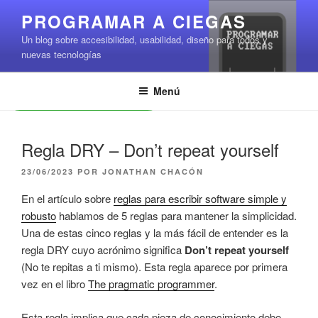
Saltar
PROGRAMAR A CIEGAS
al
Un blog sobre accesibilidad, usabilidad, diseño para todos y
contenido
nuevas tecnologías
Menú
Leer contenido
Regla DRY – Don’t repeat yourself
PUBLICADO
23/06/2023
POR
JONATHAN CHACÓN
EL
En el artículo sobre
reglas para escribir software simple y
robusto
hablamos de 5 reglas para mantener la simplicidad.
Una de estas cinco reglas y la más fácil de entender es la
regla DRY cuyo acrónimo significa
Don’t repeat yourself
(No te repitas a ti mismo). Esta regla aparece por primera
vez en el libro
The pragmatic programmer
.
Esta regla implica que cada pieza de conocimiento debe