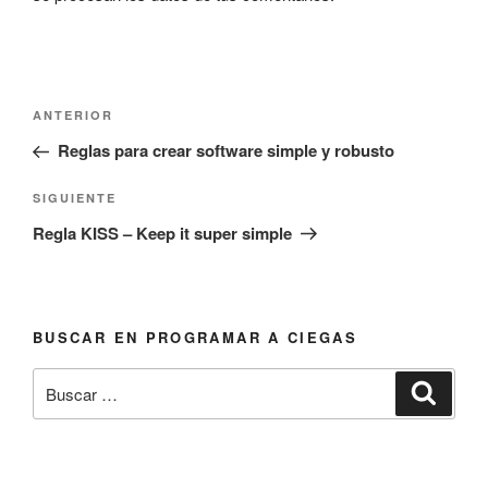
Navegación
Entrada
ANTERIOR
de
anterior:
Reglas para crear software simple y robusto
entradas
Siguiente
SIGUIENTE
entrada
Regla KISS – Keep it super simple
BUSCAR EN PROGRAMAR A CIEGAS
Buscar
Busca
por: