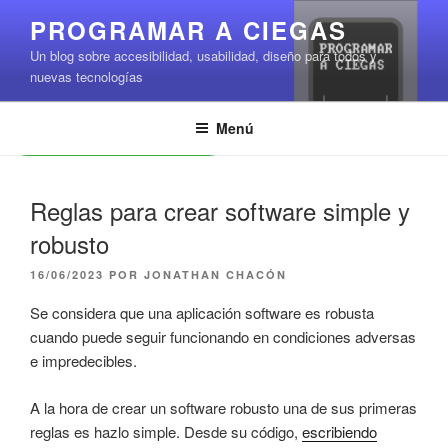
Saltar
PROGRAMAR A CIEGAS
al
Un blog sobre accesibilidad, usabilidad, diseño para todos y
contenido
nuevas tecnologías
Menú
Leer contenido
Reglas para crear software simple y
robusto
PUBLICADO
16/06/2023
POR
JONATHAN CHACÓN
EL
Se considera que una aplicación software es robusta
cuando puede seguir funcionando en condiciones adversas
e impredecibles.
A la hora de crear un software robusto una de sus primeras
reglas es hazlo simple. Desde su código,
escribiendo