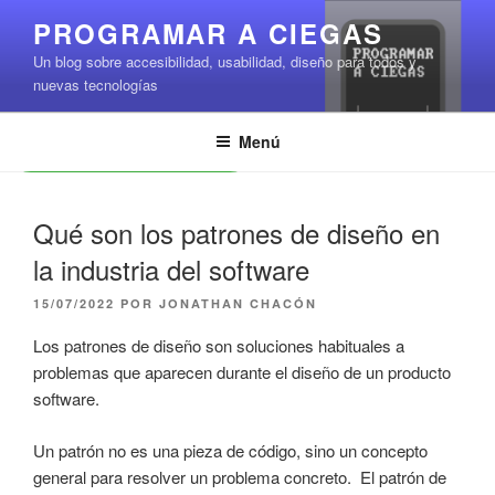
Saltar
PROGRAMAR A CIEGAS
al
Un blog sobre accesibilidad, usabilidad, diseño para todos y
contenido
nuevas tecnologías
Menú
Leer contenido
Qué son los patrones de diseño en
la industria del software
PUBLICADO
15/07/2022
POR
JONATHAN CHACÓN
EL
Los patrones de diseño son soluciones habituales a
problemas que aparecen durante el diseño de un producto
software.
Un patrón no es una pieza de código, sino un concepto
general para resolver un problema concreto. El patrón de