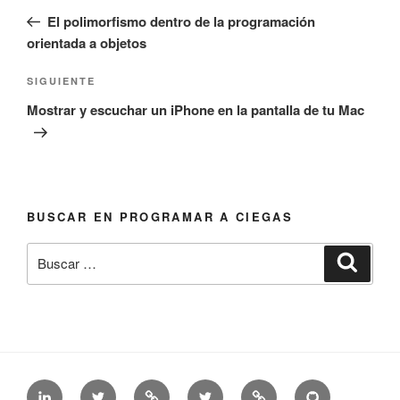
de
anterior:
El polimorfismo dentro de la programación
entradas
orientada a objetos
Siguiente
SIGUIENTE
entrada
Mostrar y escuchar un iPhone en la pantalla de tu Mac
BUSCAR EN PROGRAMAR A CIEGAS
Buscar
Busca
por:
LinkedIn
Twitter
Mastodon
Twitter
Tyflos
Github