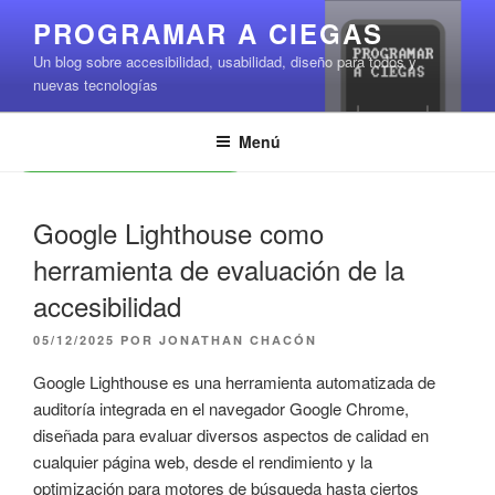
Saltar
PROGRAMAR A CIEGAS
al
Un blog sobre accesibilidad, usabilidad, diseño para todos y
contenido
nuevas tecnologías
Menú
Leer contenido
Google Lighthouse como
herramienta de evaluación de la
accesibilidad
PUBLICADO
05/12/2025
POR
JONATHAN CHACÓN
EL
Google Lighthouse es una herramienta automatizada de
auditoría integrada en el navegador Google Chrome,
diseñada para evaluar diversos aspectos de calidad en
cualquier página web, desde el rendimiento y la
optimización para motores de búsqueda hasta ciertos