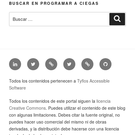
BUSCAR EN PROGRAMAR A CIEGAS
Buscar
Busca
por:
LinkedIn
Twitter
Mastodon
Twitter
Tyflos
Github
de
de
de
de
Accessible
de
Jonathan
@jonathanchacon
Jonathan
@TyfAccSoft
Software
Tyflos
Todos los contenidos pertenecen a
Tyflos Accessible
Chacón
Chacón
accessible
Software
software
Todos los contenidos de este portal siguen la
licencia
Creative Commons
. Puedes utilizar el contenido de este blog
con algunas limitaciones. Debes citar la fuente original, no
puedes hacer uso comercial del mismo ni de obras
derivadas, y la distribución debe hacerse con una licencia